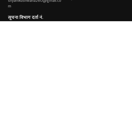
shyamkushwaha260@gmail.co
m
सूचना विभाग दर्ता नं.
१६४१/२०७६/२०७७
हामी संग जोडिनुहोस्
विज्ञापनका लागि
9851243221
9845191021
अध्यक्ष / निर्देशक
सम्पादक
श्याम कुशवाहा
मनोज साह
© 2026 Mission Khoj - Digital News Platform. All Rights Reserved.
Site by:
SoftNEP