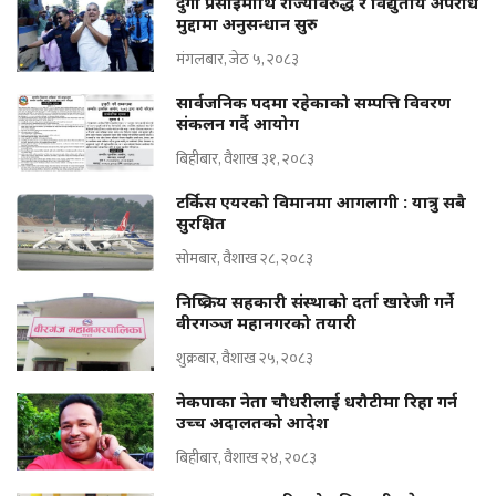
दुर्गा प्रसाईंमाथि राज्यविरुद्ध र विद्युतीय अपराध
मुद्दामा अनुसन्धान सुरु
मंगलबार, जेठ ५, २०८३
सार्वजनिक पदमा रहेकाको सम्पत्ति विवरण
संकलन गर्दै आयोग
बिहीबार, वैशाख ३१, २०८३
टर्किस एयरको विमानमा आगलागी : यात्रु सबै
सुरक्षित
सोमबार, वैशाख २८, २०८३
निष्क्रिय सहकारी संस्थाको दर्ता खारेजी गर्ने
वीरगञ्ज महानगरको तयारी
शुक्रबार, वैशाख २५, २०८३
नेकपाका नेता चौधरीलाई धरौटीमा रिहा गर्न
उच्च अदालतको आदेश
बिहीबार, वैशाख २४, २०८३