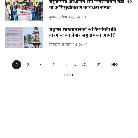
समुदायमा आधारित रोग निगरानीबारे वडा–१२
मा अभिमुखीकरण कार्यक्रम सम्पन्न
बुधबार, वैशाख २३, २०८३
शङ्खधर साख्वाबारेको अभिव्यक्तिप्रति
वीरगञ्जका नेवार समुदायको आपत्ति
सोमबार, वैशाख १४, २०८३
...
1
2
3
4
5
20
21
NEXT
LAST