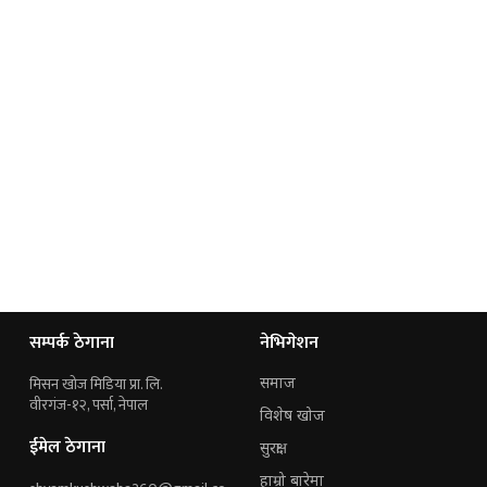
सम्पर्क ठेगाना
नेभिगेशन
मिसन खोज मिडिया प्रा. लि.
समाज
वीरगंज-१२, पर्सा, नेपाल
विशेष खोज
ईमेल ठेगाना
सुरक्षा
हाम्रो बारेमा