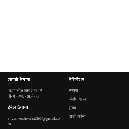
सम्पर्क ठेगाना
नेभिगेशन
मिसन खोज मिडिया प्रा. लि.
समाज
वीरगंज-१२, पर्सा, नेपाल
विशेष खोज
ईमेल ठेगाना
सुरक्षा
हाम्रो बारेमा
shyamkushwaha260@gmail.co
m