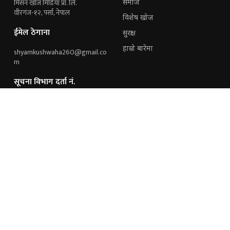
मिसन खोज मिडिया प्रा. लि.
समाज
वीरगंज-१२, पर्सा, नेपाल
विशेष खोज
ईमेल ठेगाना
सुरक्षा
हाम्रो बारेमा
shyamkushwaha260@gmail.co
m
सूचना विभाग दर्ता नं.
१६४१/२०७६/२०७७
हामी संग जोडिनुहोस्
विज्ञापनका लागि
9851243221
9845191021