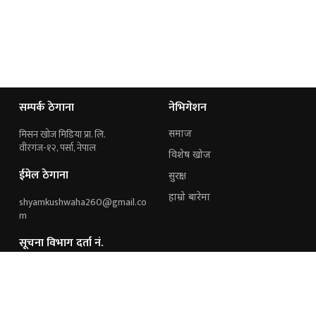
सम्पर्क ठेगाना
नेभिगेशन
मिसन खोज मिडिया प्रा. लि.
समाज
वीरगंज-१२, पर्सा, नेपाल
विशेष खोज
ईमेल ठेगाना
सुरक्षा
हाम्रो बारेमा
shyamkushwaha260@gmail.co
m
सूचना विभाग दर्ता नं.
१६४१/२०७६/२०७७
हामी संग जोडिनुहोस्