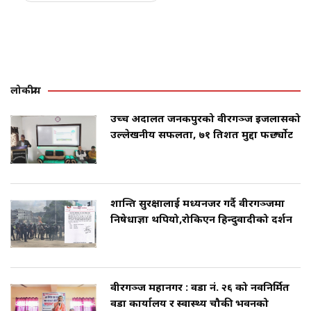
लोकप्रीय
उच्च अदालत जनकपुरको वीरगञ्ज इजलासको
उल्लेखनीय सफलता, ७१ प्रतिशत मुद्दा फर्छ्योट
शान्ति सुरक्षालाई मध्यनजर गर्दै वीरगञ्जमा
निषेधाज्ञा थपियो,रोकिएन हिन्दुवादीको प्रदर्शन
वीरगञ्ज महानगर : वडा नं. २६ को नवनिर्मित
वडा कार्यालय र स्वास्थ्य चौकी भवनको