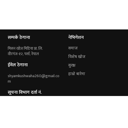
सम्पर्क ठेगाना
नेभिगेशन
मिसन खोज मिडिया प्रा. लि.
समाज
वीरगंज-१२, पर्सा, नेपाल
विशेष खोज
ईमेल ठेगाना
सुरक्षा
हाम्रो बारेमा
shyamkushwaha260@gmail.co
m
सूचना विभाग दर्ता नं.
१६४१/२०७६/२०७७
हामी संग जोडिनुहोस्