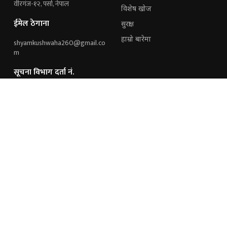
वीरगंज-१२, पर्सा, नेपाल
विशेष खोज
ईमेल ठेगाना
सुरक्षा
हाम्रो बारेमा
shyamkushwaha260@gmail.co
m
सूचना विभाग दर्ता नं.
१६४१/२०७६/२०७७
हामी संग जोडिनुहोस्
विज्ञापनका लागि
9851243221
9845191021
अध्यक्ष / निर्देशक
सम्पादक