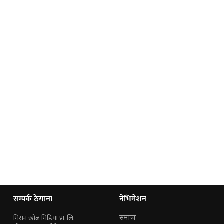
सम्पर्क ठेगाना
नेभिगेशन
मिसन खोज मिडिया प्रा. लि.
समाज