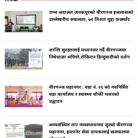
लोकप्रीय
उच्च अदालत जनकपुरको वीरगञ्ज इजलासको
उल्लेखनीय सफलता, ७१ प्रतिशत मुद्दा फर्छ्योट
शान्ति सुरक्षालाई मध्यनजर गर्दै वीरगञ्जमा
निषेधाज्ञा थपियो,रोकिएन हिन्दुवादीको प्रदर्शन
वीरगञ्ज महानगर : वडा नं. २६ को नवनिर्मित
वडा कार्यालय र स्वास्थ्य चौकी भवनको
उद्घाटन
अव्यवस्थित तार व्यवस्थापनमा जुट्यो वीरगञ्ज
महानगर, इन्टरनेट सेवा प्रदायकलाई छलफलमा