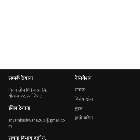
सम्पर्क ठेगाना
नेभिगेशन
मिसन खोज मिडिया प्रा. लि.
समाज
वीरगंज-१२, पर्सा, नेपाल
विशेष खोज
ईमेल ठेगाना
सुरक्षा
हाम्रो बारेमा
shyamkushwaha260@gmail.co
m
सूचना विभाग दर्ता नं.