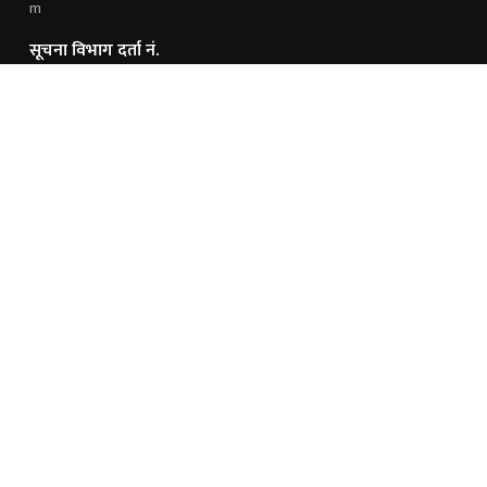
m
सूचना विभाग दर्ता नं.
१६४१/२०७६/२०७७
हामी संग जोडिनुहोस्
विज्ञापनका लागि
9851243221
9845191021
अध्यक्ष / निर्देशक
सम्पादक
श्याम कुशवाहा
मनोज साह
© 2026 Mission Khoj - Digital News Platform. All Rights Reserved.
Site by:
SoftNEP