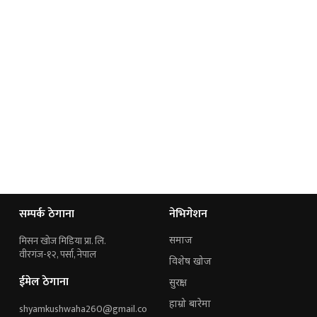
सम्पर्क ठेगाना
नेभिगेशन
मिसन खोज मिडिया प्रा. लि.
समाज
वीरगंज-१२, पर्सा, नेपाल
विशेष खोज
ईमेल ठेगाना
सुरक्षा
हाम्रो बारेमा
shyamkushwaha260@gmail.co